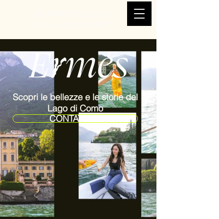
Tour Privati in Barca
sul Lago di Como
Scopri le bellezze e le storie del
Lago di Como
CONTATTACI